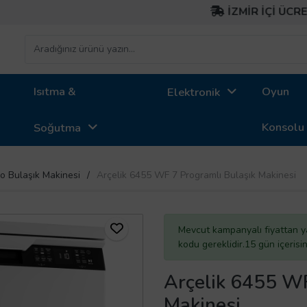
İZMİR İÇİ ÜCRETSİ
Isıtma &
Oyun
Elektronik
Konsolu
Soğutma
o Bulaşık Makinesi
Arçelik 6455 WF 7 Programlı Bulaşık Makinesi
Mevcut kampanyalı fiyattan y
kodu gereklidir.15 gün içeris
Arçelik 6455 WF
Makinesi