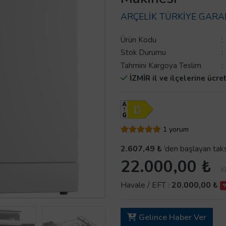
ARÇELİK TÜRKİYE GARA
Ürün Kodu
:
Stok Durumu
:
Tahmini Kargoya Teslim
:
İZMİR il ve ilçelerine ücre
1 yorum
2.607,49 ₺
’den başlayan taks
22.000,00 ₺
K
Havale / EFT :
20.000,00 ₺
%
Gelince Haber Ver