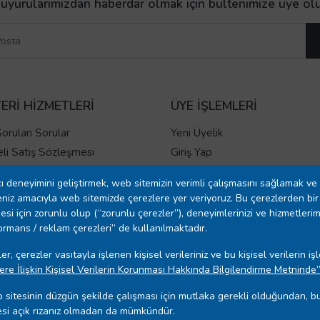
uyurularımızdan haberdar olmak için bültenimize üye ol
ERİ HİZMETLERİ
ÜYE İŞLEMLERİ
Sorulan Sorular
Yeni Üyelik
li Satış Sözleşmesi
Giriş Yap
gilendirme Formu
ı deneyimini geliştirmek, web sitemizin verimli çalışmasını sağlamak ve 
e İptal Prosedürü
niz amacıyla web sitemizde çerezlere yer veriyoruz. Bu çerezlerden bir 
 Ve Teslimat
esi için zorunlu olup (“zorunlu çerezler”), deneyimlerinizi ve hizmetlerim
rformans / reklam çerezleri” de kullanılmaktadır.
 Şartları
 Sözleşmesi
r, çerezler vasıtayla işlenen kişisel verileriniz ve bu kişisel verilerin 
 Politikası
ere İlişkin Kişisel Verilerin Korunması Hakkında Bilgilendirme Metninde
ıza Beyanı
 sitesinin düzgün şekilde çalışması için mutlaka gerekli olduğundan, bu
at ve Kurulum Detayları
nmesi açık rızanız olmadan da mümkündür.