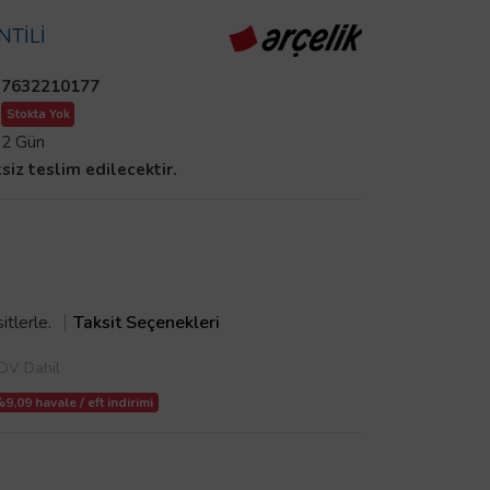
NTİLİ
7632210177
Stokta Yok
2 Gün
tsiz teslim edilecektir.
itlerle.
Taksit Seçenekleri
DV Dahil
9,09 havale / eft indirimi