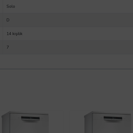
Solo
D
14 kişilik
7