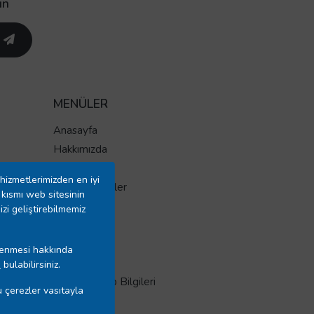
un
MENÜLER
Anasayfa
Hakkımızda
Markalar
hizmetlerimizden en iyi
İndirimli Ürünler
kısmı web sitesinin
Yeni Ürünler
izi geliştirebilmemiz
Tüm Ürünler
İletişim
işlenmesi hakkında
Mağazalar
”
bulabilirsiniz.
Banka Hesap Bilgileri
 çerezler vasıtayla