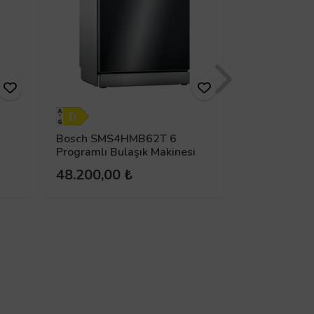
Bosch SMS4HMB62T 6
Bosch SMS
i
Programlı Bulaşık Makinesi
Programlı B
48.200,00 ₺
39.300,00