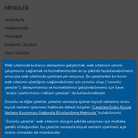
MENÜLER
Anasayfa
Hakkımızda
Markalar
İndirimli Ürünler
Yeni Ürünler
Tüm Ürünler
Web sitemizde kullanıcı deneyimini geliştirmek, web sitemizin verimli
İletişim
çalışmasını sağlamak ve hizmetlerimizden en iyi şekilde faydalanabilmeniz
amacıyla web sitemizde çerezlere yer veriyoruz. Bu çerezlerden bir kısmı
Mağazalar
web sitesinin işlerliğinin sağlanabilmesi için zorunlu olup (“zorunlu
Banka Hesap Bilgileri
çerezler”), deneyimlerinizi ve hizmetlerimizi geliştirebilmemiz için ilave
“analiz / performans / reklam çerezleri” de kullanılmaktadır.
Zorunlu ve diğer çerezler, çerezler vasıtayla işlenen kişisel verileriniz ve bu
kişisel verilerin işlenmesi hakkında detaylı bilgileri
“Çerezlere İlişkin Kişisel
Copyright © 2026 Yılmazer Ev Gereçleri İth. İhr. San. ve Tic.
Verilerin Korunması Hakkında Bilgilendirme Metninde”
bulabilirsiniz.
A.Ş. Tüm Hakları Saklıdır.
“Zorunlu çerezler” web sitesinin düzgün şekilde çalışması için mutlaka
gerekli olduğundan, bu çerezler vasıtayla kişisel verilerin işlenmesi açık
rızanız olmadan da mümkündür.