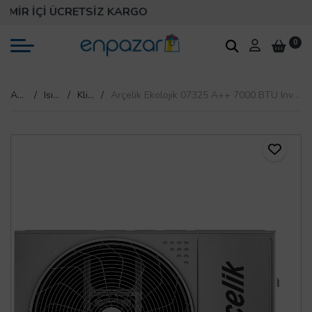
İR İÇİ ÜCRETSİZ KARGO
0
Anasayfa
Isıtma & Soğutma
Klima
Arçelik Ekolojik 07325 A++ 7000 BTU Inverter Duvar Tipi Klima