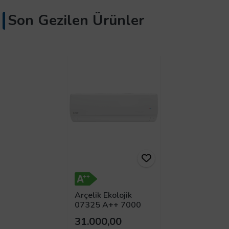
Son Gezilen Ürünler
Arçelik Ekolojik
07325 A++ 7000
BTU Inverter Duvar
31.000,00
Tipi Klima