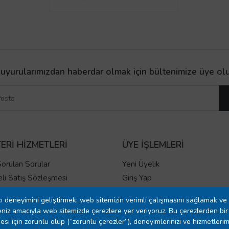
uyurularımızdan haberdar olmak için bültenimize üye ol
ERİ HİZMETLERİ
ÜYE İŞLEMLERİ
Sorulan Sorular
Yeni Üyelik
li Satış Sözleşmesi
Giriş Yap
gilendirme Formu
ı deneyimini geliştirmek, web sitemizin verimli çalışmasını sağlamak ve 
e İptal Prosedürü
niz amacıyla web sitemizde çerezlere yer veriyoruz. Bu çerezlerden bir 
 Ve Teslimat
esi için zorunlu olup (“zorunlu çerezler”), deneyimlerinizi ve hizmetlerim