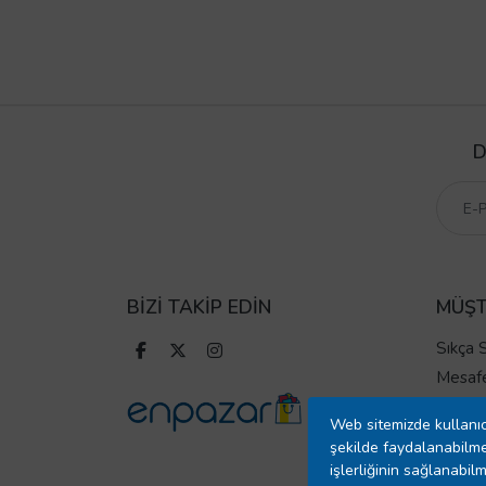
D
BİZİ TAKİP EDİN
MÜŞT
Sıkça 
Mesafe
Ön Bil
Web sitemizde kullanıc
İade v
şekilde faydalanabilme
Ödeme
işlerliğinin sağlanabilm