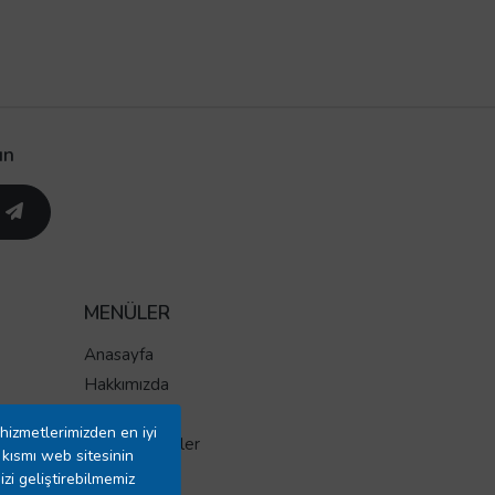
un
MENÜLER
Anasayfa
Hakkımızda
Markalar
hizmetlerimizden en iyi
İndirimli Ürünler
kısmı web sitesinin
Yeni Ürünler
izi geliştirebilmemiz