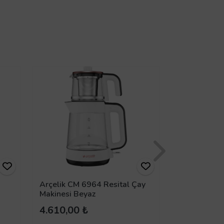
Arçelik CM 6964 Resital Çay
Arçelik CM 
Makinesi Beyaz
Çay Makines
4.610,00 ₺
4.610,00 