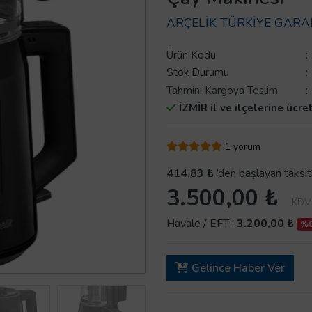
ARÇELİK TÜRKİYE GARA
Ürün Kodu
:
Stok Durumu
:
Tahmini Kargoya Teslim
:
İZMİR il ve ilçelerine ücre
1 yorum
414,83 ₺
’den başlayan taksit
3.500,00 ₺
KDV 
Havale / EFT :
3.200,00 ₺
%8,
Gelince Haber Ver