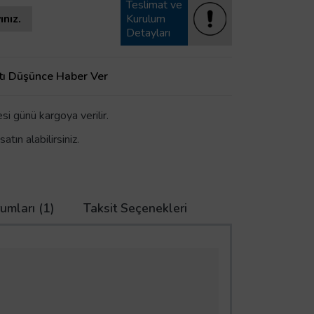
Teslimat ve
ınız.
Kurulum
Detayları
tı Düşünce Haber Ver
i günü kargoya verilir.
tın alabilirsiniz.
umları (1)
Taksit Seçenekleri