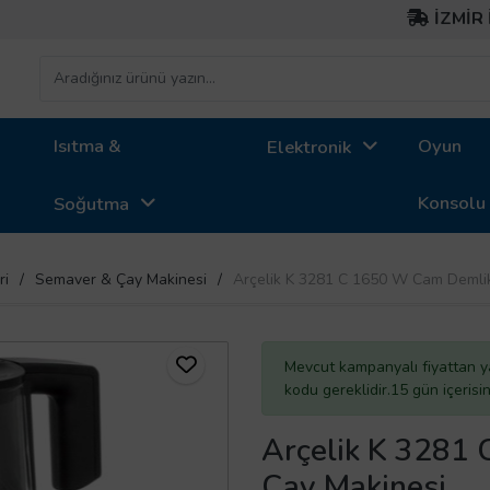
İZMİR İÇİ Ü
Isıtma &
Oyun
Elektronik
Konsolu
Soğutma
ri
Semaver & Çay Makinesi
Arçelik K 3281 C 1650 W Cam Demlik
Mevcut kampanyalı fiyattan y
kodu gereklidir.15 gün içeris
Arçelik K 3281
Çay Makinesi