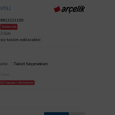
NTİLİ
8813221100
Stokta Yok
2 Gün
tsiz teslim edilecektir.
lerle.
Taksit Seçenekleri
Dahil
57 havale / eft indirimi