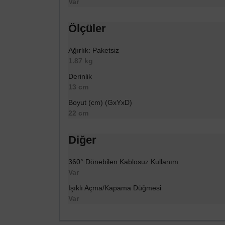
Var
Ölçüler
Ağırlık: Paketsiz
1.87 kg
Derinlik
13 cm
Boyut (cm) (GxYxD)
22 cm
Diğer
360° Dönebilen Kablosuz Kullanım
Var
Işıklı Açma/Kapama Düğmesi
Var