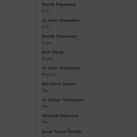
Demlik Kapasitesi
0.8 L
Su Isıtıcı Kapasitesi
1.8 L
Demlik Malzemesi
Cam
Ürün Rengi
Siyah
Su Isıtıcı Malzemesi
Plastik
İkili Isıtma Sistemi
Var
Su Seviye Göstergesi
Var
Otomatik Kapanma
Var
Sıcak Tutma Özelliği