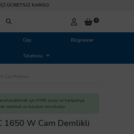
CRETSİZ KARGO
0
Cep
Bilgisayar
Telefonu
li Çay Makinesi
ararlanabilmek için KVKK onayı ve kampanya
inde teslimat ve kurulum zorunludur.
 C 1650 W Cam Demlikli