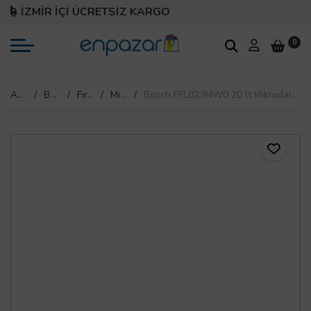
İZMİR İÇİ ÜCRETSİZ KARGO
0
Anasayfa
Beyaz Eşya
Fırın & Mikro Dalga
Mikrodalga Fırın
Bosch FFL023MW0 20 lt Mikrodalga Fırın