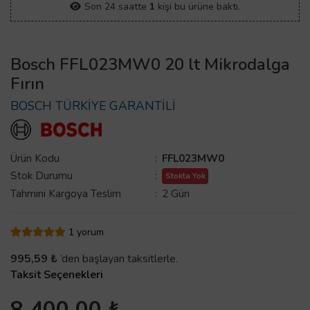
Son 24 saatte
1
kişi bu ürüne baktı.
Bosch FFL023MW0 20 lt Mikrodalga
Fırın
BOSCH TÜRKİYE GARANTİLİ
Ürün Kodu
:
FFL023MW0
Stok Durumu
:
Stokta Yok
Tahmini Kargoya Teslim
:
2 Gün
1 yorum
995,59 ₺
’den başlayan taksitlerle.
Taksit Seçenekleri
8.400,00 ₺