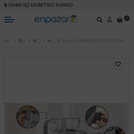
İZMİR İÇİ ÜCRETSİZ KARGO
0
Anasayfa
Elektrikli Ev Aletleri
Mutfak Gereçleri
Mutfak Robotu
Bosch MUM58359 3.9 lt 1000 W Mutfak Şefi