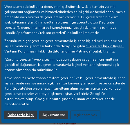
Tüm Ürünler
Web sitemizde kullanıcı deneyimini geliştirmek, web sitemizin verimli
İletişim
çalışmasını sağlamak ve hizmetlerimizden en iyi şekilde faydalanabilmeniz
amacıyla web sitemizde çerezlere yer veriyoruz. Bu çerezlerden bir kısmı
Mağazalar
web sitesinin işlerliğinin sağlanabilmesi için zorunlu olup (“zorunlu
Banka Hesap Bilgileri
çerezler”), deneyimlerinizi ve hizmetlerimizi geliştirebilmemiz için ilave
“analiz / performans / reklam çerezleri” de kullanılmaktadır.
Zorunlu ve diğer çerezler, çerezler vasıtayla işlenen kişisel verileriniz ve bu
kişisel verilerin işlenmesi hakkında detaylı bilgileri
“Çerezlere İlişkin Kişisel
Copyright © 2026 Yılmazer Ev Gereçleri İth. İhr. San. ve Tic.
Verilerin Korunması Hakkında Bilgilendirme Metninde”
bulabilirsiniz.
A.Ş. Tüm Hakları Saklıdır.
“Zorunlu çerezler” web sitesinin düzgün şekilde çalışması için mutlaka
gerekli olduğundan, bu çerezler vasıtayla kişisel verilerin işlenmesi açık
rızanız olmadan da mümkündür.
İlave “analiz / performans / reklam çerezleri” ve bu çerezler vasıtayla işlenen
kişisel verileriniz ise ancak açık rızanıza binaen işlenecektir ve bu çerezler ile
ilgili Google’den web analiz hizmetlerin alınması amacıyla, söz konusu
Web Business
® e-ticaret sistemleri ile hazırlanmıştır.
çerezler ve çerezler vasıtayla işlenen kişisel verileriniz Google’e
aktarılmakta olup, Google’in yurtdışında bulunan veri merkezlerinde
depolanacaktır.
Daha fazla bilgi
Açık rızam var
Açık rızam yok