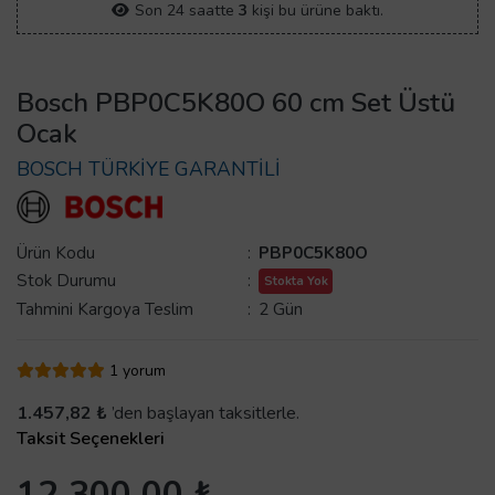
Son 24 saatte
3
kişi bu ürüne baktı.
Bosch PBP0C5K80O 60 cm Set Üstü
Ocak
BOSCH TÜRKİYE GARANTİLİ
Ürün Kodu
:
PBP0C5K80O
Stok Durumu
:
Stokta Yok
Tahmini Kargoya Teslim
:
2 Gün
1 yorum
1.457,82 ₺
’den başlayan taksitlerle.
Taksit Seçenekleri
12.300,00 ₺