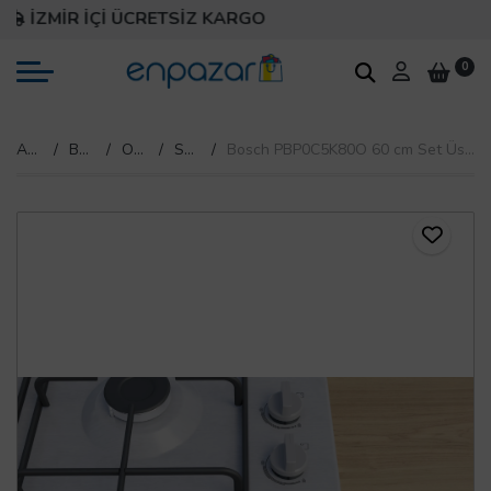
İZMİR İÇİ ÜCRETSİZ KARGO
0
Anasayfa
Beyaz Eşya
Ocak
Solo Ocak
Bosch PBP0C5K80O 60 cm Set Üstü Ocak