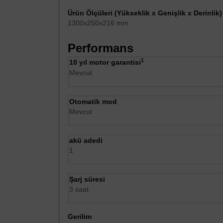
Ürün Ölçüleri (Yükseklik x Genişlik x Derinlik)
1300x250x216 mm
Performans
1
Dipnot 1: Garanti koşullarına
10 yıl motor garantisi
Mevcut
Otomatik mod
Mevcut
akü adedi
1
Şarj süresi
3 saat
Gerilim