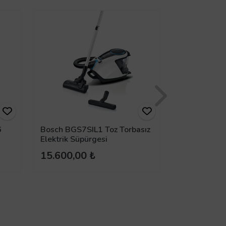
6
Bosch BGS7SIL1 Toz Torbasız
Bosch BGB
Elektrik Süpürgesi
Torbalı Elek
15.600,00 ₺
6.100,00 