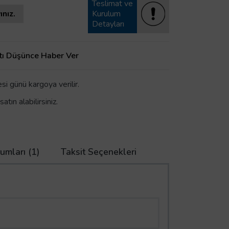
Teslimat ve
ınız.
Kurulum
Detayları
tı Düşünce Haber Ver
i günü kargoya verilir.
tın alabilirsiniz.
umları (1)
Taksit Seçenekleri