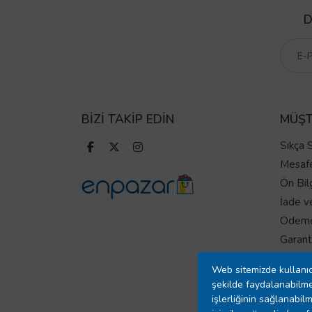
D
BİZİ TAKİP EDİN
MÜŞT
Sıkça 
Mesafe
Ön Bil
İade v
Ödeme
Garanti
Üyelik
Web sitemizde kullanıc
Gizlilik
şekilde faydalanabilme
Açık R
işlerliğinin sağlanabilm