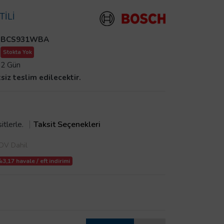
İLİ
BCS931WBA
Stokta Yok
2 Gün
tsiz teslim edilecektir.
itlerle.
Taksit Seçenekleri
DV Dahil
3,17 havale / eft indirimi