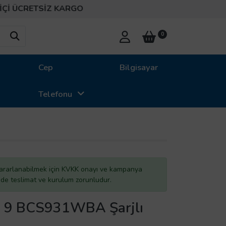
RETSİZ KARGO
0
Cep
Bilgisayar
Telefonu
ararlanabilmek için KVKK onayı ve kampanya
inde teslimat ve kurulum zorunludur.
d 9 BCS931WBA Şarjlı