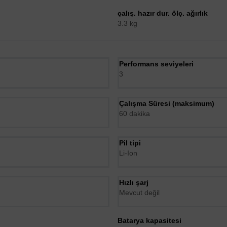
çalış. hazır dur. ölç. ağırlık
3.3 kg
 linkten ulaşabilirsiniz https://www.bosch-home.com/motor-warranty/
Performans seviyeleri
3
Çalışma Süresi (maksimum)
60 dakika
Pil tipi
Li-Ion
Hızlı şarj
Mevcut değil
Batarya kapasitesi