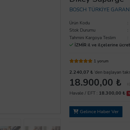
BOSCH TÜRKİYE GARANT
Ürün Kodu
:
Stok Durumu
:
Tahmini Kargoya Teslim
:
İZMİR il ve ilçelerine ücre
1 yorum
2.240,07 ₺
’den başlayan taks
18.900,00 ₺
K
Havale / EFT :
18.300,00 ₺
%
Gelince Haber Ver