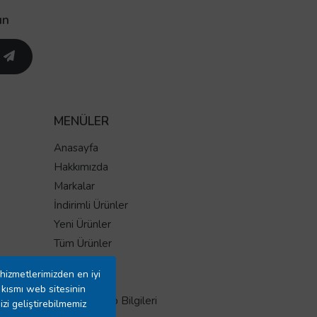
un
MENÜLER
Anasayfa
Hakkımızda
Markalar
İndirimli Ürünler
Yeni Ürünler
Tüm Ürünler
İletişim
hizmetlerimizden en iyi
Mağazalar
kısmı web sitesinin
Banka Hesap Bilgileri
izi geliştirebilmemiz