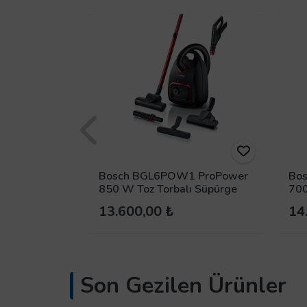
 Toz
Bosch BGL6POW1 ProPower
Bos
i Süpürge
850 W Toz Torbalı Süpürge
700
13.600,00 ₺
14
Son Gezilen Ürünler