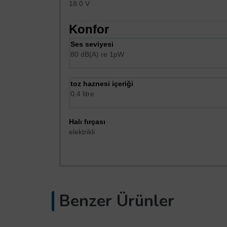
18.0 V
Konfor
Ses seviyesi
80 dB(A) re 1pW
toz haznesi içeriği
0.4 litre
Halı fırçası
elektrikli
Benzer Ürünler