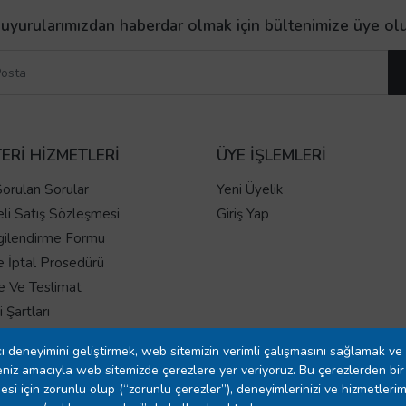
uyurularımızdan haberdar olmak için bültenimize üye ol
ERİ HİZMETLERİ
ÜYE İŞLEMLERİ
Sorulan Sorular
Yeni Üyelik
li Satış Sözleşmesi
Giriş Yap
gilendirme Formu
e İptal Prosedürü
 Ve Teslimat
 Şartları
 Sözleşmesi
ı deneyimini geliştirmek, web sitemizin verimli çalışmasını sağlamak ve 
 Politikası
niz amacıyla web sitemizde çerezlere yer veriyoruz. Bu çerezlerden bir 
ıza Beyanı
esi için zorunlu olup (“zorunlu çerezler”), deneyimlerinizi ve hizmetlerim