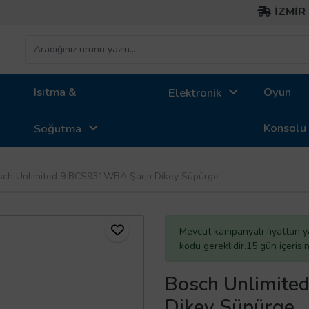
İZMİR İÇİ ÜC
Isıtma &
Oyun
Elektronik
Konsolu
Soğutma
sch Unlimited 9 BCS931WBA Şarjlı Dikey Süpürge
Mevcut kampanyalı fiyattan y
kodu gereklidir.15 gün içeris
Bosch Unlimite
Dikey Süpürge