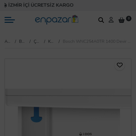
İZMİR İÇİ ÜCRETSİZ KARGO
0
Anasayfa
Beyaz Eşya
Çamaşır Makinesi
Kurutmalı Çamaşır Makinesi
Bosch WNC254A0TR 1400 Devir 10.5 kg / 6 kg Kurutmalı Çamaşır Makinesi