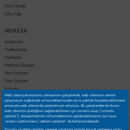
Yeni Üyelik
Giriş Yap
MENÜLER
Anasayfa
Hakkımızda
Markalar
İndirimli Ürünler
Yeni Ürünler
Tüm Ürünler
İletişim
Web sitemizde kullanıcı deneyimini geliştirmek, web sitemizin verimli
Mağazalar
çalışmasını sağlamak ve hizmetlerimizden en iyi şekilde faydalanabilmeniz
Banka Hesap Bilgileri
amacıyla web sitemizde çerezlere yer veriyoruz. Bu çerezlerden bir kısmı
web sitesinin işlerliğinin sağlanabilmesi için zorunlu olup (“zorunlu
çerezler”), deneyimlerinizi ve hizmetlerimizi geliştirebilmemiz için ilave
“analiz / performans / reklam çerezleri” de kullanılmaktadır.
Copyright © 2026 Yılmazer Ev Gereçleri İth. İhr. San. ve Tic.
Zorunlu ve diğer çerezler, çerezler vasıtayla işlenen kişisel verileriniz ve bu