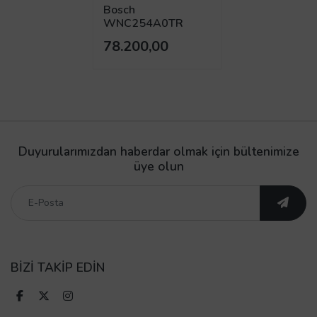
Bosch
WNC254A0TR
1400 Devir 10.5 kg /
78.200,00
6 kg Kurutmalı
Çamaşır Makinesi
Duyurularımızdan haberdar olmak için bültenimize
üye olun
BİZİ TAKİP EDİN