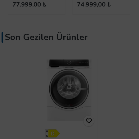
WashTower 1400
WashTower 1350
77.999,00 ₺
74.999,00 ₺
Devir 12 kg / 10 kg
Devir 12 / 10
Kurutmalı Çamaşır
Kurutmalı Çamaşır
Makinesi
Makinesi
Son Gezilen Ürünler