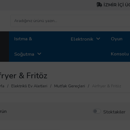
İZMİR İÇİ ÜCR
Isıtma &
Oyun
Elektronik
Konsolu
Soğutma
fryer & Fritöz
fa
Elektrikli Ev Aletleri
Mutfak Gereçleri
Airfryer & Fritöz
rün
Stoktakiler