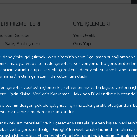
ERİ HİZMETLERİ
ÜYE İŞLEMLERİ
Sorulan Sorular
Yeni Üyelik
li Satış Sözleşmesi
Giriş Yap
gilendirme Formu
ı deneyimini geliştirmek, web sitemizin verimli çalışmasını sağlamak ve 
e İptal Prosedürü
niz amacıyla web sitemizde çerezlere yer veriyoruz. Bu çerezlerden bir 
 Ve Teslimat
esi için zorunlu olup (“zorunlu çerezler”), deneyimlerinizi ve hizmetlerim
rformans / reklam çerezleri” de kullanılmaktadır.
 Şartları
 Sözleşmesi
r, çerezler vasıtayla işlenen kişisel verileriniz ve bu kişisel verilerin 
 Politikası
ere İlişkin Kişisel Verilerin Korunması Hakkında Bilgilendirme Metninde
ıza Beyanı
 sitesinin düzgün şekilde çalışması için mutlaka gerekli olduğundan, bu
at ve Kurulum Detayları
nmesi açık rızanız olmadan da mümkündür.
ans / reklam çerezleri” ve bu çerezler vasıtayla işlenen kişisel verilerini
ektir ve bu çerezler ile ilgili Google’den web analiz hizmetlerin alınma
an. ve Tic. A.Ş. Tüm Hakları
sıtayla işlenen kişisel verileriniz Google’e aktarılmakta olup, Google’in