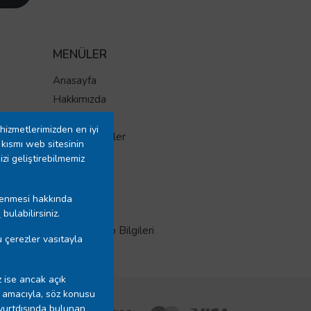
MENÜLER
Anasayfa
Hakkımızda
Markalar
hizmetlerimizden en iyi
İndirimli Ürünler
kısmı web sitesinin
Yeni Ürünler
izi geliştirebilmemiz
Tüm Ürünler
İletişim
işlenmesi hakkında
Mağazalar
”
bulabilirsiniz.
Banka Hesap Bilgileri
 çerezler vasıtayla
z ise ancak açık
sı amacıyla, söz konusu
 yurtdışında bulunan