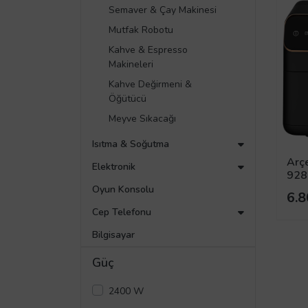
Semaver & Çay Makinesi
Mutfak Robotu
Kahve & Espresso
Makineleri
Kahve Değirmeni &
Öğütücü
Meyve Sıkacağı
Airfryer & Fritöz
Isıtma & Soğutma
Pişirici
Arç
Süpürge
Elektronik
9284
Tost Makinesi
Ütü
Oyun Konsolu
6.8
Ekmek Kızartma
UV Temizleme Cihazı
Cep Telefonu
Makineleri
Aksesuarlar
Kıyma Makinesi
Bilgisayar
Güç
2400 W