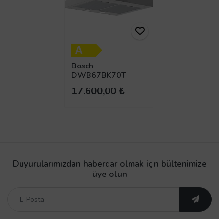
Bosch
DWB67BK70T
Duvar Tipi
17.600,00 ₺
Davlumbaz
Duyurularımızdan haberdar olmak için bültenimize
üye olun