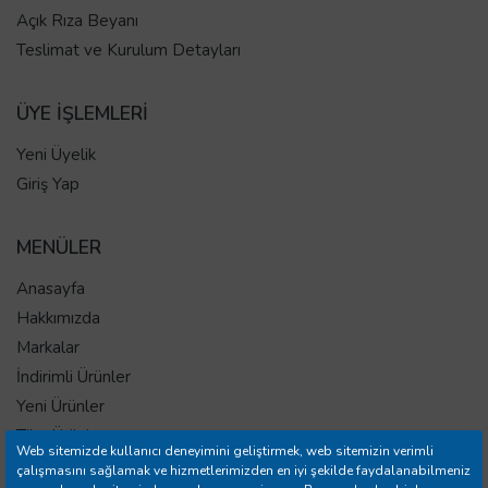
Açık Rıza Beyanı
Teslimat ve Kurulum Detayları
ÜYE İŞLEMLERİ
Yeni Üyelik
Giriş Yap
MENÜLER
Anasayfa
Hakkımızda
Markalar
İndirimli Ürünler
Yeni Ürünler
Tüm Ürünler
Web sitemizde kullanıcı deneyimini geliştirmek, web sitemizin verimli
İletişim
çalışmasını sağlamak ve hizmetlerimizden en iyi şekilde faydalanabilmeniz