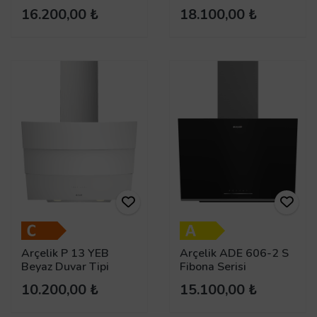
Davlumbaz
Davlumbaz
16.200,00 ₺
18.100,00 ₺
Arçelik P 13 YEB
Arçelik ADE 606-2 S
Beyaz Duvar Tipi
Fibona Serisi
Davlumbaz
Ankastre Duvar Tipi
10.200,00 ₺
15.100,00 ₺
Davlumbaz