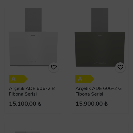
Arçelik ADE 606-2 B
Arçelik ADE 606-2 G
Fibona Serisi
Fibona Serisi
Ankastre Duvar Tipi
Ankastre Duvar Tipi
15.100,00 ₺
15.900,00 ₺
Davlumbaz
Davlumbaz