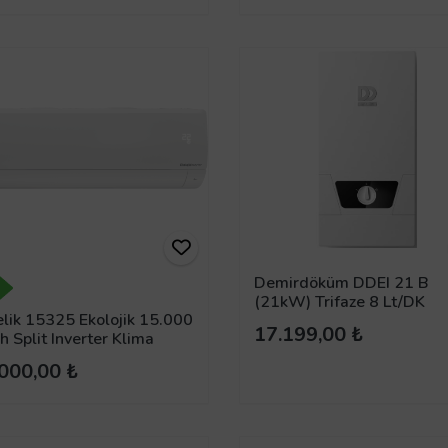
Demirdöküm DDEI 21 B
(21kW) Trifaze 8 Lt/DK
lik 15325 Ekolojik 15.000
Elektrikli Ani Su Isıtıcı
17.199,00 ₺
h Split Inverter Klima
000,00 ₺