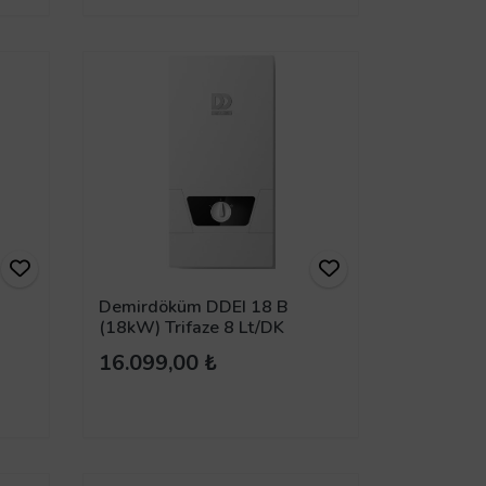
Demirdöküm DDEI 18 B
(18kW) Trifaze 8 Lt/DK
Elektrikli Ani Su Isıtıcı
16.099,00 ₺