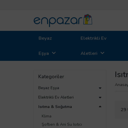
Beyaz
Elektrikli Ev
Eşya
Aletleri
Isı
Kategoriler
Anasay
Beyaz Eşya
Elektrikli Ev Aletleri
Isıtma & Soğutma
29 
Klima
Şofben & Ani Su Isıtıcı