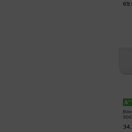
69.
Bos
9000
Spli
34.