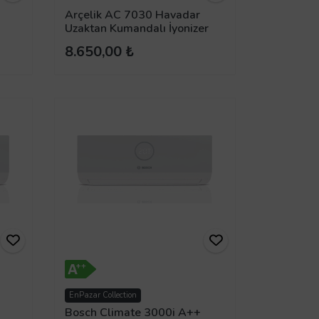
Arçelik AC 7030 Havadar
Uzaktan Kumandalı İyonizer
Hava Soğutucu
8.650,00 ₺
EnPazar
Collection
Bosch Climate 3000i A++