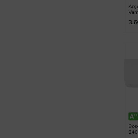
Arç
Vant
3.6
Bos
240
Inve