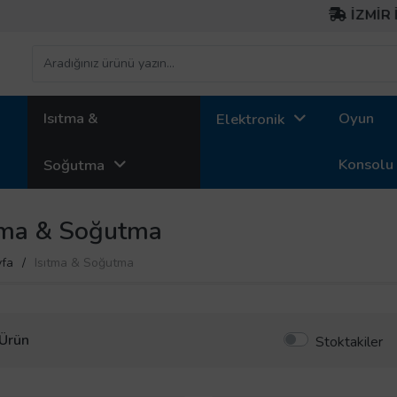
İZMİR İÇİ ÜC
Isıtma &
Oyun
Elektronik
Konsolu
Soğutma
tma & Soğutma
fa
Isıtma & Soğutma
Ürün
Stoktakiler