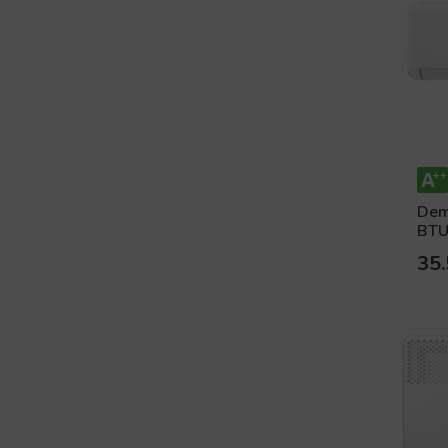
Dem
BTU 
35.