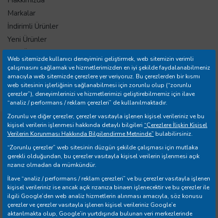
Markalar
İndirimli Ürünler
Yeni Ürünler
Tüm Ürünler
Web sitemizde kullanıcı deneyimini geliştirmek, web sitemizin verimli
İletişim
çalışmasını sağlamak ve hizmetlerimizden en iyi şekilde faydalanabilmeniz
amacıyla web sitemizde çerezlere yer veriyoruz. Bu çerezlerden bir kısmı
Mağazalar
web sitesinin işlerliğinin sağlanabilmesi için zorunlu olup (“zorunlu
Banka Hesap Bilgileri
çerezler”), deneyimlerinizi ve hizmetlerimizi geliştirebilmemiz için ilave
“analiz / performans / reklam çerezleri” de kullanılmaktadır.
Zorunlu ve diğer çerezler, çerezler vasıtayla işlenen kişisel verileriniz ve bu
kişisel verilerin işlenmesi hakkında detaylı bilgileri
“Çerezlere İlişkin Kişisel
Copyright © 2026 Yılmazer Ev Gereçleri İth. İhr. San. ve Tic.
Verilerin Korunması Hakkında Bilgilendirme Metninde”
bulabilirsiniz.
A.Ş. Tüm Hakları Saklıdır.
“Zorunlu çerezler” web sitesinin düzgün şekilde çalışması için mutlaka
gerekli olduğundan, bu çerezler vasıtayla kişisel verilerin işlenmesi açık
rızanız olmadan da mümkündür.
İlave “analiz / performans / reklam çerezleri” ve bu çerezler vasıtayla işlenen
kişisel verileriniz ise ancak açık rızanıza binaen işlenecektir ve bu çerezler ile
ilgili Google’den web analiz hizmetlerin alınması amacıyla, söz konusu
Web Business
® e-ticaret sistemleri ile hazırlanmıştır.
çerezler ve çerezler vasıtayla işlenen kişisel verileriniz Google’e
aktarılmakta olup, Google’in yurtdışında bulunan veri merkezlerinde