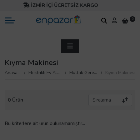
İZMİR İÇİ ÜCRETSİZ KARGO
0
Kıyma Makinesi
Anasayfa
Elektrikli Ev Aletleri
Mutfak Gereçleri
Kıyma Makinesi
0 Ürün
Bu kriterlere ait ürün bulunamamıştır...