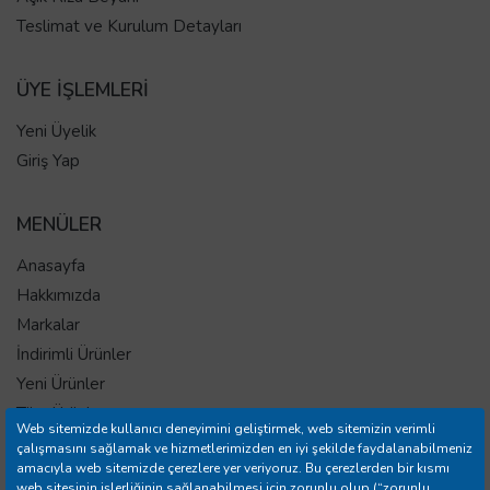
Teslimat ve Kurulum Detayları
ÜYE İŞLEMLERİ
Yeni Üyelik
Giriş Yap
MENÜLER
Anasayfa
Hakkımızda
Markalar
İndirimli Ürünler
Yeni Ürünler
Tüm Ürünler
Web sitemizde kullanıcı deneyimini geliştirmek, web sitemizin verimli
İletişim
çalışmasını sağlamak ve hizmetlerimizden en iyi şekilde faydalanabilmeniz
amacıyla web sitemizde çerezlere yer veriyoruz. Bu çerezlerden bir kısmı
Mağazalar
web sitesinin işlerliğinin sağlanabilmesi için zorunlu olup (“zorunlu