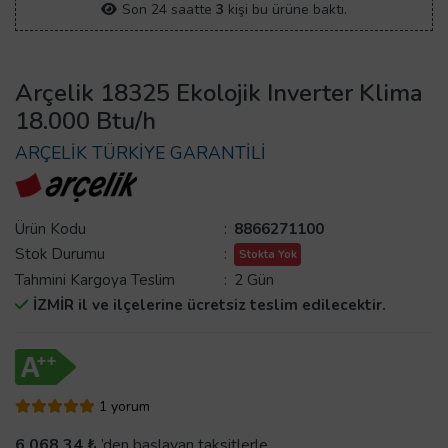
Son 24 saatte
3
kişi bu ürüne baktı.
Arçelik 18325 Ekolojik Inverter Klima
18.000 Btu/h
ARÇELİK TÜRKİYE GARANTİLİ
Ürün Kodu
:
8866271100
Stok Durumu
:
Stokta Yok
Tahmini Kargoya Teslim
:
2 Gün
İZMİR il ve ilçelerine ücretsiz teslim edilecektir.
1 yorum
6.068,34 ₺
’den başlayan taksitlerle.