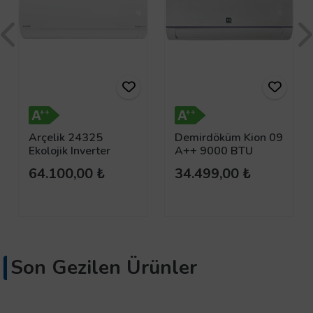
Arçelik 24325
Demirdöküm Kion 09
Ekolojik Inverter
A++ 9000 BTU
Klima 24.000 Btu/h
Inverter Duvar Tipi
64.100,00 ₺
34.499,00 ₺
Klima
Son Gezilen Ürünler