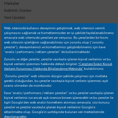
Markalar
İndirimli Ürünler
Yeni Ürünler
Tüm Ürünler
Web sitemizde kullanıcı deneyimini geliştirmek, web sitemizin verimli
İletişim
çalışmasını sağlamak ve hizmetlerimizden en iyi şekilde faydalanabilmeniz
amacıyla web sitemizde çerezlere yer veriyoruz. Bu çerezlerden bir kısmı
Mağazalar
web sitesinin işlerliğinin sağlanabilmesi için zorunlu olup (“zorunlu
Banka Hesap Bilgileri
çerezler”), deneyimlerinizi ve hizmetlerimizi geliştirebilmemiz için ilave
“analiz / performans / reklam çerezleri” de kullanılmaktadır.
Zorunlu ve diğer çerezler, çerezler vasıtayla işlenen kişisel verileriniz ve bu
kişisel verilerin işlenmesi hakkında detaylı bilgileri
“Çerezlere İlişkin Kişisel
Copyright © 2026 Yılmazer Ev Gereçleri İth. İhr. San. ve Tic.
Verilerin Korunması Hakkında Bilgilendirme Metninde”
bulabilirsiniz.
A.Ş. Tüm Hakları Saklıdır.
“Zorunlu çerezler” web sitesinin düzgün şekilde çalışması için mutlaka
gerekli olduğundan, bu çerezler vasıtayla kişisel verilerin işlenmesi açık
rızanız olmadan da mümkündür.
İlave “analiz / performans / reklam çerezleri” ve bu çerezler vasıtayla işlenen
kişisel verileriniz ise ancak açık rızanıza binaen işlenecektir ve bu çerezler ile
ilgili Google’den web analiz hizmetlerin alınması amacıyla, söz konusu
Web Business
® e-ticaret sistemleri ile hazırlanmıştır.
çerezler ve çerezler vasıtayla işlenen kişisel verileriniz Google’e
aktarılmakta olup, Google’in yurtdışında bulunan veri merkezlerinde
depolanacaktır.