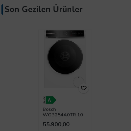
Son Gezilen Ürünler
Bosch
WGB254A0TR 10
kg 1400 Devir
55.900,00
Çamaşır Makinesi