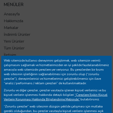
MENÜLER
Anasayfa
Hakkımızda
Markalar
İndirimli Ürünler
Yeni Ürünler
Tüm Ürünler
İletişim
Web sitemizde kullanıcı deneyimini geliştirmek, web sitemizin verimli
Mağazalar
çalışmasını sağlamak ve hizmetlerimizden en iyi şekilde faydalanabilmeniz
Banka Hesap Bilgileri
amacıyla web sitemizde çerezlere yer veriyoruz. Bu çerezlerden bir kısmı
web sitesinin işlerliğinin sağlanabilmesi için zorunlu olup (“zorunlu
çerezler”), deneyimlerinizi ve hizmetlerimizi geliştirebilmemiz için ilave
“analiz / performans / reklam çerezleri” de kullanılmaktadır.
Copyright © 2026 Yılmazer Ev Gereçleri İth. İhr. San. ve Tic.
Zorunlu ve diğer çerezler, çerezler vasıtayla işlenen kişisel verileriniz ve bu
A.Ş. Tüm Hakları Saklıdır.
kişisel verilerin işlenmesi hakkında detaylı bilgileri
“Çerezlere İlişkin Kişisel
Verilerin Korunması Hakkında Bilgilendirme Metninde”
bulabilirsiniz.
“Zorunlu çerezler” web sitesinin düzgün şekilde çalışması için mutlaka
gerekli olduğundan, bu çerezler vasıtayla kişisel verilerin işlenmesi açık