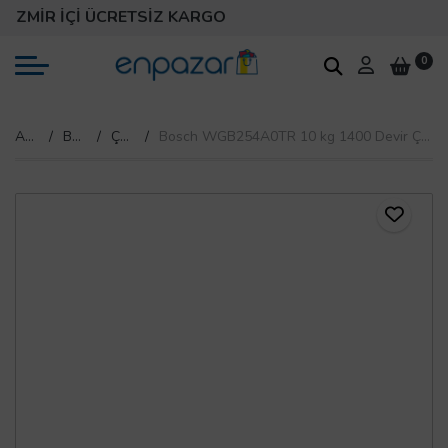
MİR İÇİ ÜCRETSİZ KARGO
0
Anasayfa
Beyaz Eşya
Çamaşır Makinesi
Bosch WGB254A0TR 10 kg 1400 Devir Çamaşır Makinesi