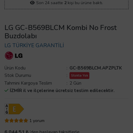
Son 24 saatte
2
kişi bu ürüne baktı.
LG GC-B569BLCM Kombi No Frost
Buzdolabı
LG TÜRKİYE GARANTİLİ
Ürün Kodu
:
GC-B569BLCM.APZPLTK
Stok Durumu
:
Stokta Yok
Tahmini Kargoya Teslim
:
2 Gün
İZMİR il ve ilçelerine ücretsiz teslim edilecektir.
1 yorum
6.044,51 ₺
’den başlayan taksitlerle.