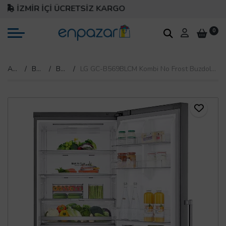
İZMİR İÇİ ÜCRETSİZ KARGO
0
Anasayfa
Beyaz Eşya
Buzdolabı
LG GC-B569BLCM Kombi No Frost Buzdolabı