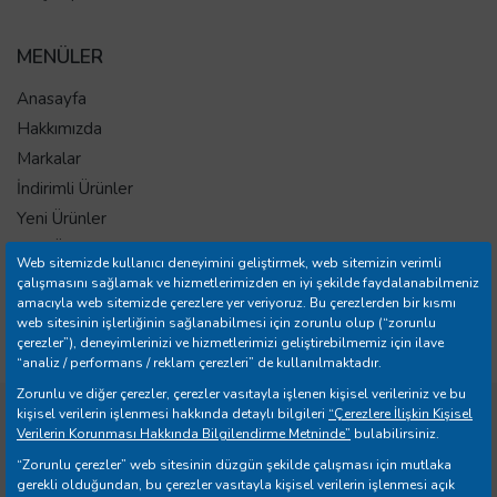
MENÜLER
Anasayfa
Hakkımızda
Markalar
İndirimli Ürünler
Yeni Ürünler
Tüm Ürünler
Web sitemizde kullanıcı deneyimini geliştirmek, web sitemizin verimli
İletişim
çalışmasını sağlamak ve hizmetlerimizden en iyi şekilde faydalanabilmeniz
amacıyla web sitemizde çerezlere yer veriyoruz. Bu çerezlerden bir kısmı
Mağazalar
web sitesinin işlerliğinin sağlanabilmesi için zorunlu olup (“zorunlu
Banka Hesap Bilgileri
çerezler”), deneyimlerinizi ve hizmetlerimizi geliştirebilmemiz için ilave
“analiz / performans / reklam çerezleri” de kullanılmaktadır.
Zorunlu ve diğer çerezler, çerezler vasıtayla işlenen kişisel verileriniz ve bu
kişisel verilerin işlenmesi hakkında detaylı bilgileri
“Çerezlere İlişkin Kişisel
Copyright © 2026 Yılmazer Ev Gereçleri İth. İhr. San. ve Tic.
Verilerin Korunması Hakkında Bilgilendirme Metninde”
bulabilirsiniz.
A.Ş. Tüm Hakları Saklıdır.
“Zorunlu çerezler” web sitesinin düzgün şekilde çalışması için mutlaka
gerekli olduğundan, bu çerezler vasıtayla kişisel verilerin işlenmesi açık