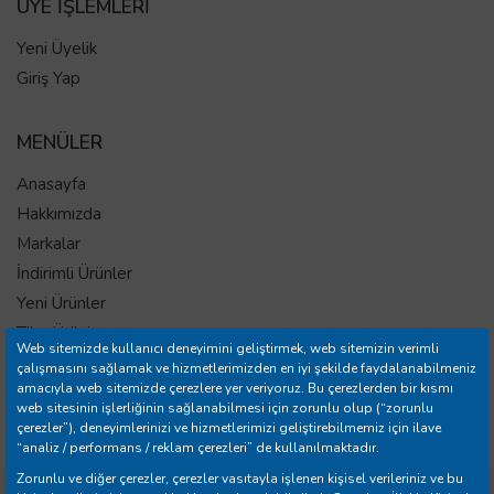
ÜYE İŞLEMLERİ
Yeni Üyelik
Giriş Yap
MENÜLER
Anasayfa
Hakkımızda
Markalar
İndirimli Ürünler
Yeni Ürünler
Tüm Ürünler
Web sitemizde kullanıcı deneyimini geliştirmek, web sitemizin verimli
İletişim
çalışmasını sağlamak ve hizmetlerimizden en iyi şekilde faydalanabilmeniz
amacıyla web sitemizde çerezlere yer veriyoruz. Bu çerezlerden bir kısmı
Mağazalar
web sitesinin işlerliğinin sağlanabilmesi için zorunlu olup (“zorunlu
Banka Hesap Bilgileri
çerezler”), deneyimlerinizi ve hizmetlerimizi geliştirebilmemiz için ilave
“analiz / performans / reklam çerezleri” de kullanılmaktadır.
Zorunlu ve diğer çerezler, çerezler vasıtayla işlenen kişisel verileriniz ve bu