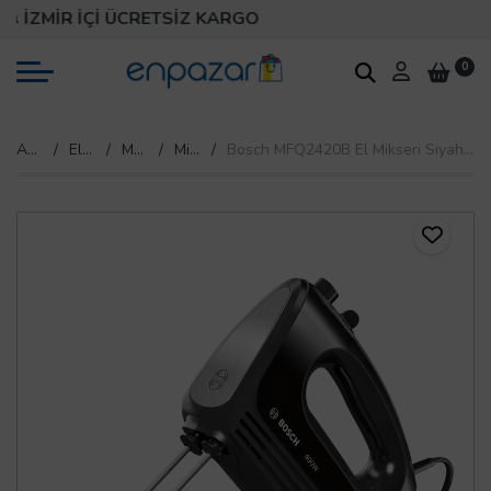
İZMİR İÇİ ÜCRETSİZ KARGO
0
Anasayfa
Elektrikli Ev Aletleri
Mutfak Gereçleri
Mikser & Blender
Bosch MFQ2420B El Mikseri Siyah / Gri