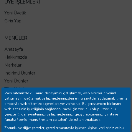
ÜYE İŞLEMLERİ
Yeni Üyelik
Giriş Yap
MENÜLER
Anasayfa
Hakkımızda
Markalar
İndirimli Ürünler
Yeni Ürünler
Tüm Ürünler
Web sitemizde kullanıcı deneyimini geliştirmek, web sitemizin verimli
İletişim
çalışmasını sağlamak ve hizmetlerimizden en iyi şekilde faydalanabilmeniz
amacıyla web sitemizde çerezlere yer veriyoruz. Bu çerezlerden bir kısmı
Mağazalar
web sitesinin işlerliğinin sağlanabilmesi için zorunlu olup (“zorunlu
Banka Hesap Bilgileri
çerezler”), deneyimlerinizi ve hizmetlerimizi geliştirebilmemiz için ilave
“analiz / performans / reklam çerezleri” de kullanılmaktadır.
Zorunlu ve diğer çerezler, çerezler vasıtayla işlenen kişisel verileriniz ve bu