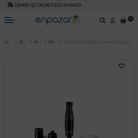
İZMİR İÇİ ÜCRETSİZ KARGO
0
Anasayfa
Elektrikli Ev Aletleri
Mutfak Gereçleri
Mikser & Blender
Bosch MSM4B674 Serie 4 Ergomaster 1000 W El Blender Seti