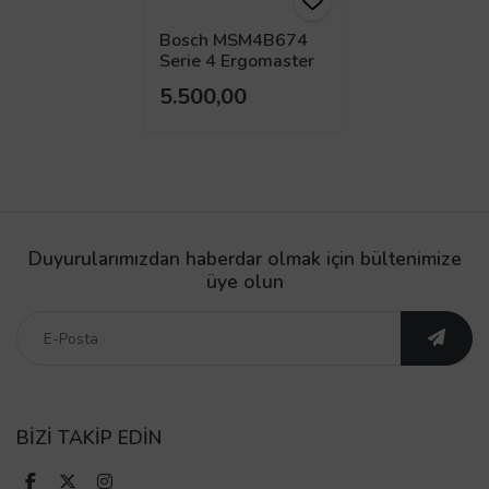
Bosch MSM4B674
Serie 4 Ergomaster
1000 W El Blender
5.500,00
Seti
Duyurularımızdan haberdar olmak için bültenimize
üye olun
BİZİ TAKİP EDİN