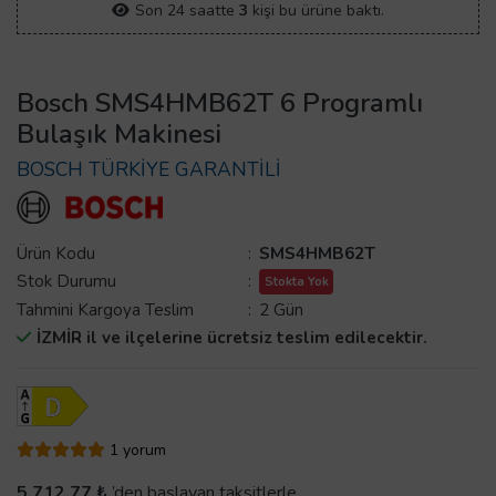
Son 24 saatte
3
kişi bu ürüne baktı.
Bosch SMS4HMB62T 6 Programlı
Bulaşık Makinesi
BOSCH TÜRKİYE GARANTİLİ
Ürün Kodu
:
SMS4HMB62T
Stok Durumu
:
Stokta Yok
Tahmini Kargoya Teslim
:
2 Gün
İZMİR il ve ilçelerine ücretsiz teslim edilecektir.
1 yorum
5.712,77 ₺
’den başlayan taksitlerle.