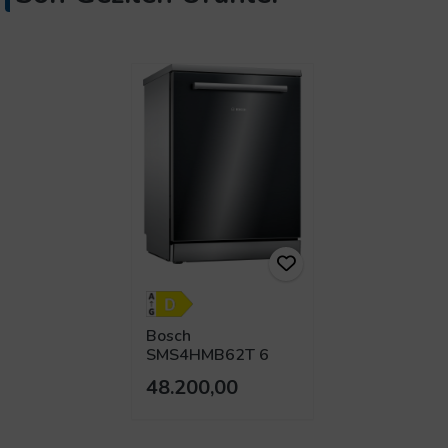
Bosch
SMS4HMB62T 6
Programlı Bulaşık
48.200,00
Makinesi