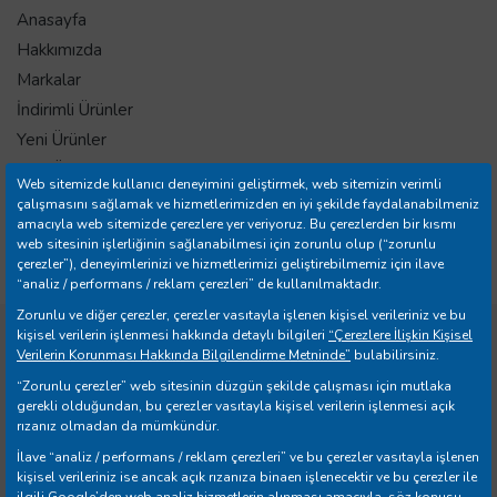
Anasayfa
Hakkımızda
Markalar
İndirimli Ürünler
Yeni Ürünler
Tüm Ürünler
Web sitemizde kullanıcı deneyimini geliştirmek, web sitemizin verimli
İletişim
çalışmasını sağlamak ve hizmetlerimizden en iyi şekilde faydalanabilmeniz
amacıyla web sitemizde çerezlere yer veriyoruz. Bu çerezlerden bir kısmı
Mağazalar
web sitesinin işlerliğinin sağlanabilmesi için zorunlu olup (“zorunlu
Banka Hesap Bilgileri
çerezler”), deneyimlerinizi ve hizmetlerimizi geliştirebilmemiz için ilave
“analiz / performans / reklam çerezleri” de kullanılmaktadır.
Zorunlu ve diğer çerezler, çerezler vasıtayla işlenen kişisel verileriniz ve bu
kişisel verilerin işlenmesi hakkında detaylı bilgileri
“Çerezlere İlişkin Kişisel
Copyright © 2026 Yılmazer Ev Gereçleri İth. İhr. San. ve Tic.
Verilerin Korunması Hakkında Bilgilendirme Metninde”
bulabilirsiniz.
A.Ş. Tüm Hakları Saklıdır.
“Zorunlu çerezler” web sitesinin düzgün şekilde çalışması için mutlaka
gerekli olduğundan, bu çerezler vasıtayla kişisel verilerin işlenmesi açık
rızanız olmadan da mümkündür.
İlave “analiz / performans / reklam çerezleri” ve bu çerezler vasıtayla işlenen
kişisel verileriniz ise ancak açık rızanıza binaen işlenecektir ve bu çerezler ile