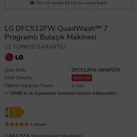
Son 24 saatte
11
kişi bu ürüne baktı.
LG DFC512FW QuadWash™ 7
Programlı Bulaşık Makinesi
LG TÜRKİYE GARANTİLİ
Ürün Kodu
:
DFC512FW.ABWPLTK
Stok Durumu
:
Stokta Yok
Tahmini Kargoya Teslim
:
2 Gün
İZMİR il ve ilçelerine ücretsiz teslim edilecektir.
1 yorum
2.607,37 ₺
’den başlayan taksitlerle.