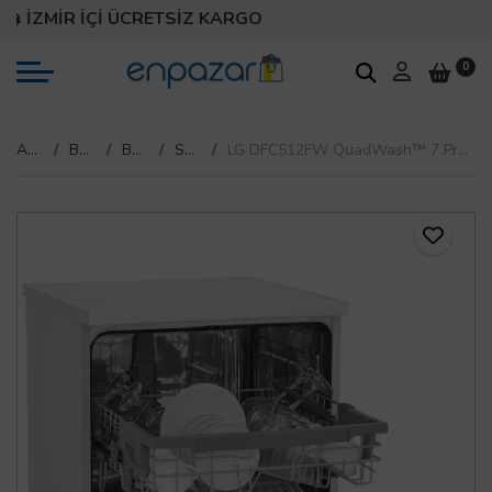
İZMİR İÇİ ÜCRETSİZ KARGO
0
Anasayfa
Beyaz Eşya
Bulaşık Makinesi
Solo Bulaşık Makinesi
LG DFC512FW QuadWash™ 7 Programlı Bulaşık Makinesi