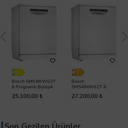
Bosch SMS4IKW62T
Bosch
6 Programlı Bulaşık
SMS4IMW62T 6
Makinesi
Programlı Bulaşık
25.100,00 ₺
27.200,00 ₺
Makinesi
Son Gezilen Ürünler