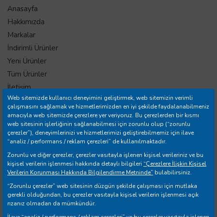
Anasayfa
Hakkımızda
Markalar
İndirimli Ürünler
Yeni Ürünler
Tüm Ürünler
İletişim
Web sitemizde kullanıcı deneyimini geliştirmek, web sitemizin verimli
Mağazalar
çalışmasını sağlamak ve hizmetlerimizden en iyi şekilde faydalanabilmeniz
Banka Hesap Bilgileri
amacıyla web sitemizde çerezlere yer veriyoruz. Bu çerezlerden bir kısmı
web sitesinin işlerliğinin sağlanabilmesi için zorunlu olup (“zorunlu
çerezler”), deneyimlerinizi ve hizmetlerimizi geliştirebilmemiz için ilave
“analiz / performans / reklam çerezleri” de kullanılmaktadır.
Copyright © 2026 Yılmazer Ev Gereçleri İth. İhr. San. ve Tic.
Zorunlu ve diğer çerezler, çerezler vasıtayla işlenen kişisel verileriniz ve bu
A.Ş. Tüm Hakları Saklıdır.
kişisel verilerin işlenmesi hakkında detaylı bilgileri
“Çerezlere İlişkin Kişisel
Verilerin Korunması Hakkında Bilgilendirme Metninde”
bulabilirsiniz.
“Zorunlu çerezler” web sitesinin düzgün şekilde çalışması için mutlaka
gerekli olduğundan, bu çerezler vasıtayla kişisel verilerin işlenmesi açık
rızanız olmadan da mümkündür.