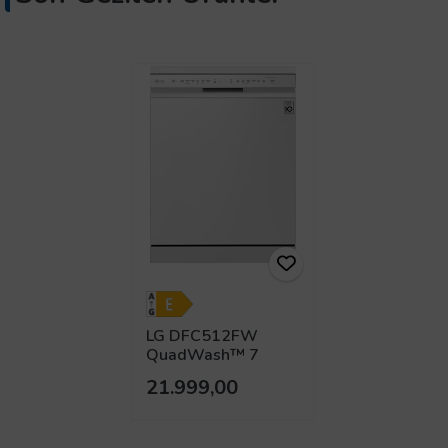
LG DFC512FW
QuadWash™ 7
Programlı Bulaşık
21.999,00
Makinesi